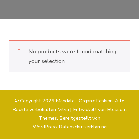
No products were found matching
your selection.
© Copyright 2026
Mandala - Organic Fashion
. Alle
Rechte vorbehalten.
Vilva | Entwickelt von
Blossom
Themes
. Bereitgestellt von
WordPress
.
Datenschutzerklärung