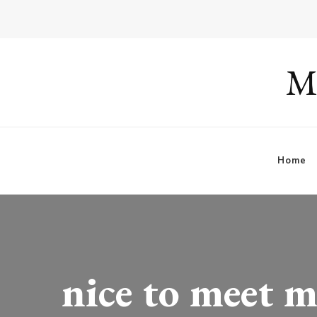
Ma
Home
nice to meet m