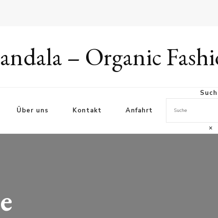
ndala – Organic Fash
Such
Über uns
Kontakt
Anfahrt
×
e