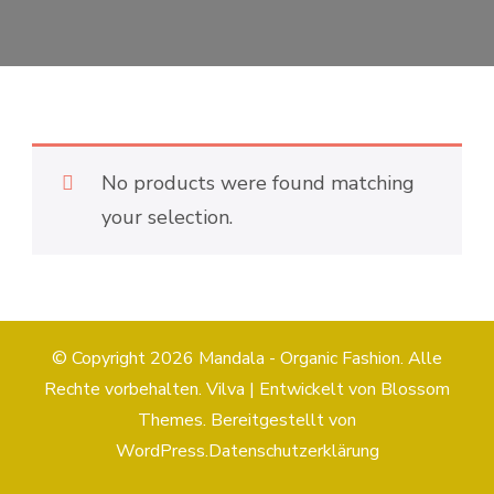
No products were found matching
your selection.
© Copyright 2026
Mandala - Organic Fashion
. Alle
Rechte vorbehalten.
Vilva | Entwickelt von
Blossom
Themes
. Bereitgestellt von
WordPress
.
Datenschutzerklärung