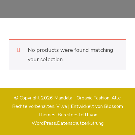
No products were found matching
your selection.
© Copyright 2026
Mandala - Organic Fashion
. Alle
Rechte vorbehalten.
Vilva | Entwickelt von
Blossom
Themes
. Bereitgestellt von
WordPress
.
Datenschutzerklärung